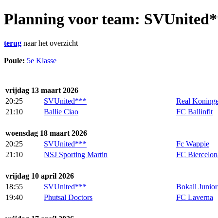
Planning voor team: SVUnited*
terug
naar het overzicht
Poule:
5e Klasse
vrijdag 13 maart 2026
20:25
SVUnited***
Real Koning
21:10
Ballie Ciao
FC Ballinfit
woensdag 18 maart 2026
20:25
SVUnited***
Fc Wappie
21:10
NSJ Sporting Martin
FC Biercelon
vrijdag 10 april 2026
18:55
SVUnited***
Bokall Junior
19:40
Phutsal Doctors
FC Laverna