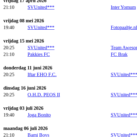
vrijdag 17 april 2026
21:10
SVUnited***
Inter Yomum
vrijdag 08 mei 2026
19:40
SVUnited***
Fotopaaltje.nl
vrijdag 15 mei 2026
20:25
SVUnited***
Team Aweso
21:10
Pakkies FC
FC Brak
donderdag 11 juni 2026
20:25
Iftar EHO F.C.
SVUnited**
dinsdag 16 juni 2026
20:25
O.H.D. PEOS II
SVUnited**
vrijdag 03 juli 2026
19:40
Joga Bonito
SVUnited**
maandag 06 juli 2026
21:10
Bami Boys
SVUnited**