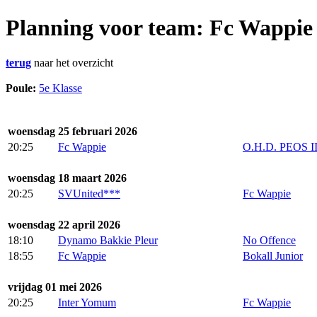
Planning voor team: Fc Wappie
terug
naar het overzicht
Poule:
5e Klasse
woensdag 25 februari 2026
20:25
Fc Wappie
O.H.D. PEOS I
woensdag 18 maart 2026
20:25
SVUnited***
Fc Wappie
woensdag 22 april 2026
18:10
Dynamo Bakkie Pleur
No Offence
18:55
Fc Wappie
Bokall Junior
vrijdag 01 mei 2026
20:25
Inter Yomum
Fc Wappie