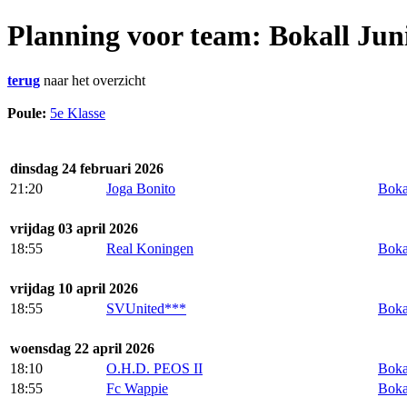
Planning voor team: Bokall Jun
terug
naar het overzicht
Poule:
5e Klasse
dinsdag 24 februari 2026
21:20
Joga Bonito
Boka
vrijdag 03 april 2026
18:55
Real Koningen
Boka
vrijdag 10 april 2026
18:55
SVUnited***
Boka
woensdag 22 april 2026
18:10
O.H.D. PEOS II
Boka
18:55
Fc Wappie
Boka