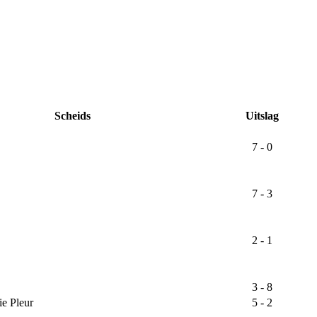
Scheids
Uitslag
7 - 0
7 - 3
2 - 1
3 - 8
e Pleur
5 - 2